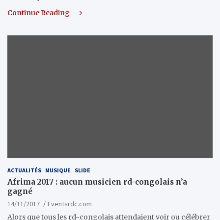
Continue Reading
ACTUALITÉS
MUSIQUE
SLIDE
Afrima 2017 : aucun musicien rd-congolais n’a
gagné
14/11/2017
Eventsrdc.com
Alors que tous les rd-congolais attendaient voir ou célébrer