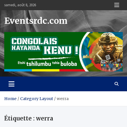
Skip
samedi, août 8, 2026
to
content
Eventsrdc.com
Home
Category Layout
werra
Étiquette :
werra