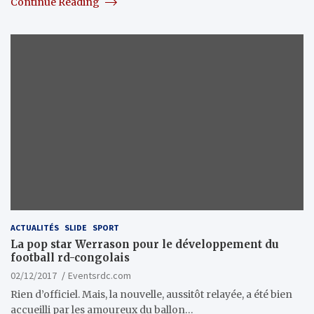
Continue Reading
ACTUALITÉS
SLIDE
SPORT
La pop star Werrason pour le développement du
football rd-congolais
02/12/2017
Eventsrdc.com
Rien d’officiel. Mais, la nouvelle, aussitôt relayée, a été bien
accueilli par les amoureux du ballon…