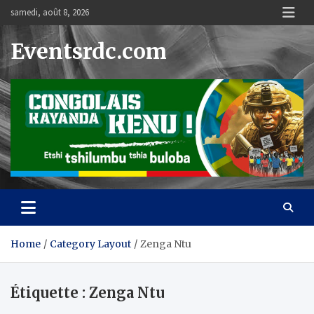
Skip
samedi, août 8, 2026
to
content
Eventsrdc.com
Home
Category Layout
Zenga Ntu
Étiquette :
Zenga Ntu