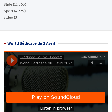
Slide
(11 965)
Sport
(4 229)
video
(3)
World Dédicace du 3 Avril