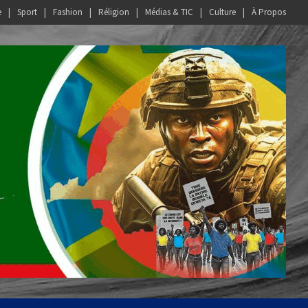
e
Sport
Fashion
Réligion
Médias & TIC
Culture
À Propos