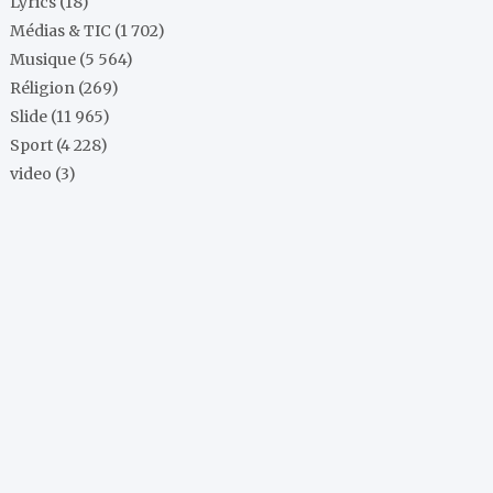
Lyrics
(18)
Médias & TIC
(1 702)
Musique
(5 564)
Réligion
(269)
Slide
(11 965)
Sport
(4 228)
video
(3)