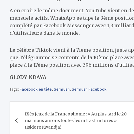
À en croire le même document, YouTube vient en deu
mensuels actifs. WhatsApp se tape la 3ème position a
complété par Facebook Messenger avec 1,3 milliards
d’utilisateurs dans le monde.
Le célèbre Tiktok vient à la 7ieme position, juste a
que Télégramme se contente de la 10ème place avec 5
place à la 17ème position avec 396 millions d’utilis
GLODY NDAYA
Tags:
Facebook en tête
,
Semrush
,
Semrush Facebook
Navigation
IXès Jeux de la Francophonie : « Au plus tard le 20
de
mai nous aurons toutes les infrastructures »
(Isidore Kwandja)
l’article