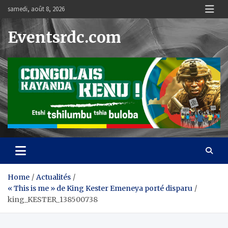
Skip
samedi, août 8, 2026
to
content
Eventsrdc.com
Home
Actualités
« This is me » de King Kester Emeneya porté disparu
king_KESTER_138500738