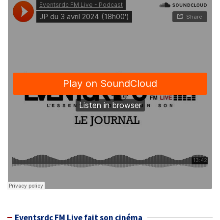
Eventsrdc FM Live fait son cinéma