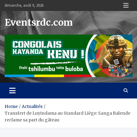
Skip
dimanche, août 9, 2026
to
content
Eventsrdc.com
Home
Actualités
Transfert de Luyindama au Standard Liège: Sanga Balende
reclame sa part du gâteau