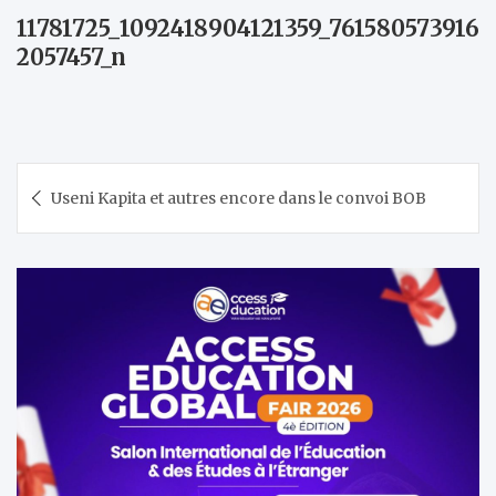
11781725_1092418904121359_761580573916
2057457_n
Navigation
Useni Kapita et autres encore dans le convoi BOB
de
l’article