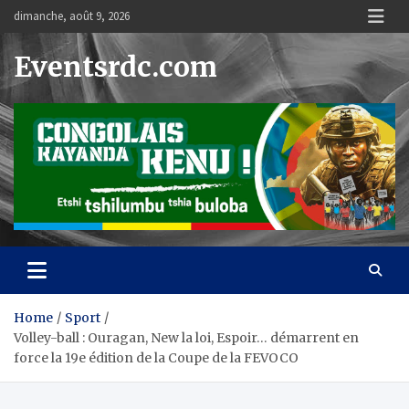
Skip
dimanche, août 9, 2026
to
content
Eventsrdc.com
Home
Sport
Volley-ball : Ouragan, New la loi, Espoir… démarrent en
force la 19e édition de la Coupe de la FEVOCO