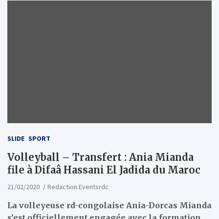
SLIDE
SPORT
Volleyball – Transfert : Ania Mianda
file à Difaâ Hassani El Jadida du Maroc
21/02/2020
Redaction Eventsrdc
La volleyeuse rd-congolaise Ania-Dorcas Mianda
s’est officiellement engagée avec la formation