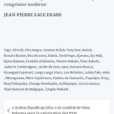
congolaise moderne.
JEAN-PIERRE EALE EKABE
Tags:
Africell
,
Afro Negro
,
Antoine Bokito Tony Dee
,
Beloti
,
Bosuka Boskin
,
Boz Boziana
,
Dalida
,
DindoYogo
,
Djanana
,
Djo Mali
,
Djuna Djanana
,
Evoloko Atshuamo
,
Flavien Makabi
,
Fleur Bakutu
,
Jadot le Cambodgien
,
Jardin de mon cœur
,
Karawa Musica
,
Kisangani Espérant
,
Langa Langa Stars
,
Los Nickelos
,
Lutula Paki
,
mbiri
,
Mbongwana
,
Mère Supérieure
,
Paulino de Guimarès
,
Popolipo
,
Roxy
,
RoxyTshimpaka
,
Shungu Wembadio
,
Sofibanque
,
viva la musica
,
Yéyé National de Belgique
,
Zangilu Makiadi
Navigation
« Action Handicap Zéro »: le combat de Gino
de
Rehema pour la valorisation des PVH