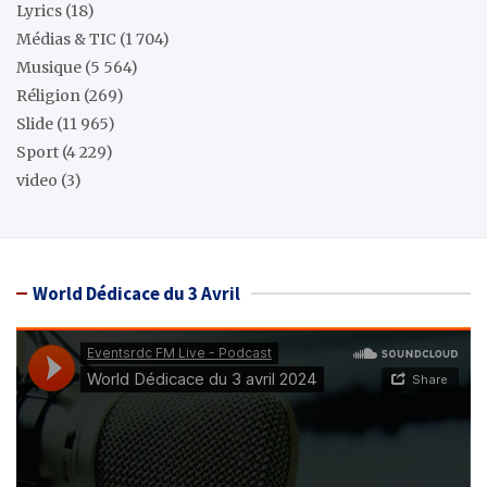
Lyrics
(18)
Médias & TIC
(1 704)
Musique
(5 564)
Réligion
(269)
Slide
(11 965)
Sport
(4 229)
video
(3)
World Dédicace du 3 Avril