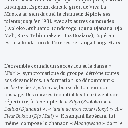
Kisangani Espérant dans le giron de Viva La
Musica au sein duquel le chanteur déploie ses
talents jusqu’en 1981. Avec six autres camarades
(Evoloko Atshuamo, DindoYogo, Djuna Djanana, Djo
Mali, Roxy Tshimpaka et Boz Boziana), Espérant
est à la fondation de l’orchestre Langa Langa Stars.
L’ensemble connaît un succès fou et la danse «
Mbiri
», symptomatique du groupe, détrône toutes
ses devancières. La formation, se dénommant «
orchestre des 7 patrons
», bouscule tout sur son
passage. Des œuvres inoubliables fleurissent son
répertoire, à l’exemple de «
Eliyo
(
Evoloko
) », «
Dalida
(
Djanana
) », «
Jardin de mon cœur
(
Roxy
) » et «
Fleur Bakutu
(
Djo Mali
) », Kisangani Espérant, lui-
même, compose la chanson «
Mbongwana
» dont le