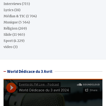
Interviews
(715)
Lyrics
(18)
Médias & TIC
(1 704)
Musique
(5 564)
Réligion
(269)
Slide
(11 965)
Sport
(4 229)
video
(3)
World Dédicace du 3 Avril