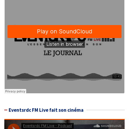
Eventsrdc FM Live fait son cinéma