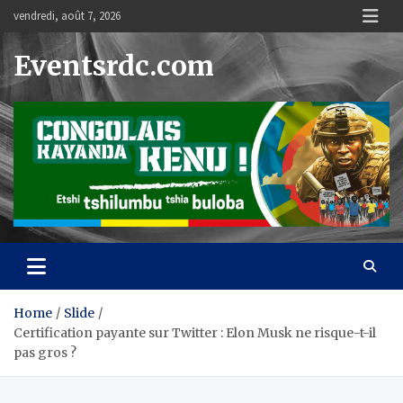
Skip
vendredi, août 7, 2026
to
content
Eventsrdc.com
Home
Slide
Certification payante sur Twitter : Elon Musk ne risque-t-il
pas gros ?