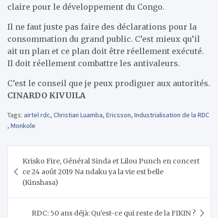
claire pour le développement du Congo.
Il ne faut juste pas faire des déclarations pour la
consommation du grand public. C’est mieux qu’il
ait un plan et ce plan doit être réellement exécuté.
Il doit réellement combattre les antivaleurs.
C’est le conseil que je peux prodiguer aux autorités.
CINARDO KIVUILA
Tags:
airtel rdc
,
Christian Luamba
,
Ericsson
,
Industrialisation de la RDC
,
Monkole
Navigation
Krisko Fire, Général Sinda et Lilou Punch en concert
de
ce 24 août 2019 Na ndaku ya la vie est belle
l’article
(Kinshasa)
RDC: 50 ans déjà: Qu’est-ce qui reste de la FIKIN ?