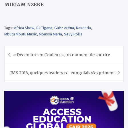
MIRIAM NZEKE
Tags:
Africa Show
,
DJ Tigana
,
Guèz Aréna
,
Kasenda
,
Mbutu Mbutu Musik
,
Moussa Maria
,
Sevy Roll's
Navigation
« Décembre en Couleur », un moment de sourire
de
l’article
JMS 2016, quelques leaders rd-congolais s’expriment