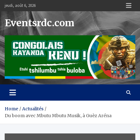
Skip
jeudi, août 6, 2026
to
content
Eventsrdc.com
Home
Actualités
Du boom avec Mbutu Mbutu Musik, à Guèz Aréna