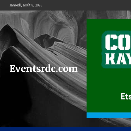
Skip
samedi, août 8, 2026
to
content
Eventsrdc.com