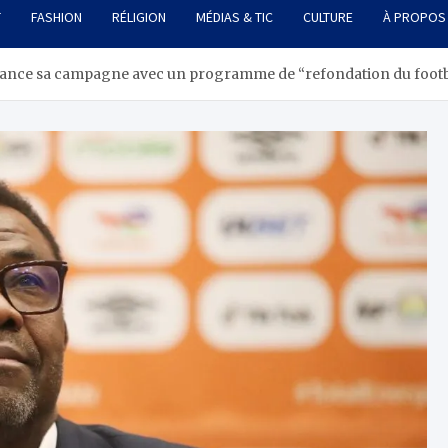
T
FASHION
RÉLIGION
MÉDIAS & TIC
CULTURE
À PROPOS
 lance sa campagne avec un programme de “refondation du footb