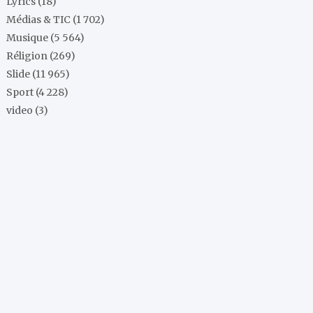
Lyrics
(18)
Médias & TIC
(1 702)
Musique
(5 564)
Réligion
(269)
Slide
(11 965)
Sport
(4 228)
video
(3)