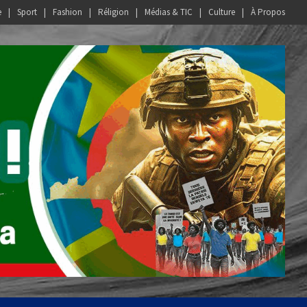
e
Sport
Fashion
Réligion
Médias & TIC
Culture
À Propos