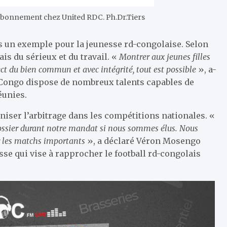
 l’abonnement chez United RDC. Ph.Dr.Tiers
s un exemple pour la jeunesse rd-congolaise. Selon
is du sérieux et du travail. «
Montrer aux jeunes filles
ect du bien commun et avec intégrité, tout est possible
», a-
-Congo dispose de nombreux talents capables de
éunies.
iser l’arbitrage dans les compétitions nationales. «
dossier durant notre mandat si nous sommes élus. Nous
r les matchs importants
», a déclaré Véron Mosengo
e qui vise à rapprocher le football rd-congolais