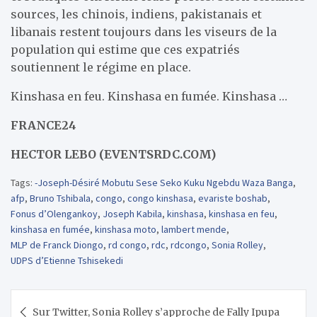
sources, les chinois, indiens, pakistanais et
libanais restent toujours dans les viseurs de la
population qui estime que ces expatriés
soutiennent le régime en place.
Kinshasa en feu. Kinshasa en fumée. Kinshasa …
FRANCE24
HECTOR LEBO (EVENTSRDC.COM)
Tags:
-Joseph-Désiré Mobutu Sese Seko Kuku Ngebdu Waza Banga
,
afp
,
Bruno Tshibala
,
congo
,
congo kinshasa
,
evariste boshab
,
Fonus d’Olengankoy
,
Joseph Kabila
,
kinshasa
,
kinshasa en feu
,
kinshasa en fumée
,
kinshasa moto
,
lambert mende
,
MLP de Franck Diongo
,
rd congo
,
rdc
,
rdcongo
,
Sonia Rolley
,
UDPS d’Etienne Tshisekedi
Navigation
Sur Twitter, Sonia Rolley s’approche de Fally Ipupa