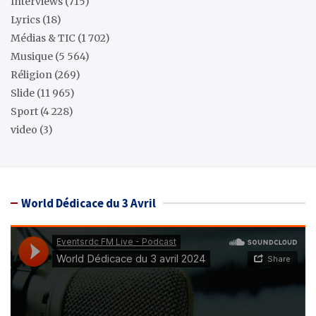
Interviews
(715)
Lyrics
(18)
Médias & TIC
(1 702)
Musique
(5 564)
Réligion
(269)
Slide
(11 965)
Sport
(4 228)
video
(3)
World Dédicace du 3 Avril