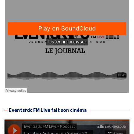
Eventsrdc FM Live fait son cinéma