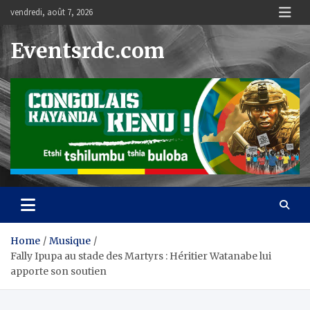
Skip
vendredi, août 7, 2026
to
content
Eventsrdc.com
Home
Musique
Fally Ipupa au stade des Martyrs : Héritier Watanabe lui
apporte son soutien