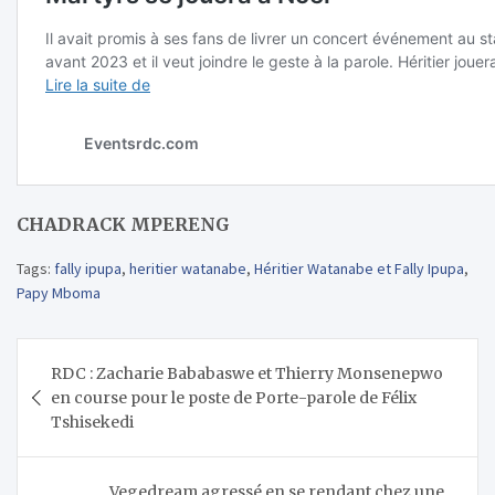
CHADRACK MPERENG
Tags:
fally ipupa
,
heritier watanabe
,
Héritier Watanabe et Fally Ipupa
,
Papy Mboma
Navigation
RDC : Zacharie Bababaswe et Thierry Monsenepwo
de
en course pour le poste de Porte-parole de Félix
l’article
Tshisekedi
Vegedream agressé en se rendant chez une