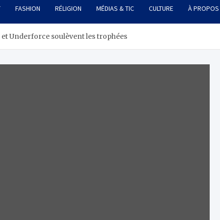
T
FASHION
RÉLIGION
MÉDIAS & TIC
CULTURE
À PROPOS
 et Underforce soulèvent les trophées