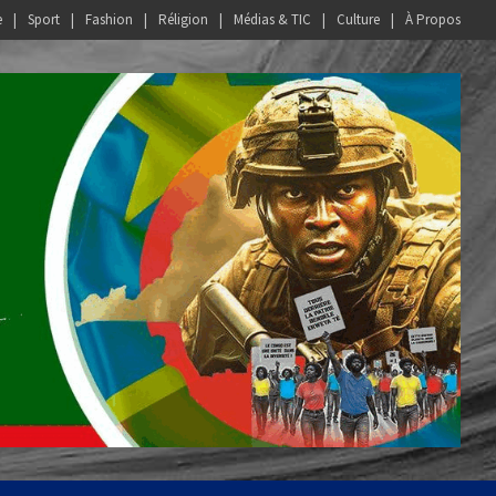
e
Sport
Fashion
Réligion
Médias & TIC
Culture
À Propos