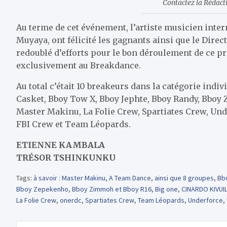
Contactez la Rédac
Au terme de cet événement, l’artiste musicien inter
Muyaya, ont félicité les gagnants ainsi que le Direc
redoublé d’efforts pour le bon déroulement de ce
exclusivement au Breakdance.
Au total c’était 10 breakeurs dans la catégorie indi
Casket, Bboy Tow X, Bboy Jephte, Bboy Randy, Bboy Z
Master Makinu, La Folie Crew, Spartiates Crew, Un
FBI Crew et Team Léopards.
ETIENNE KAMBALA
TRÉSOR TSHINKUNKU
Tags:
à savoir : Master Makinu
,
A Team Dance
,
ainsi que 8 groupes
,
Bb
Bboy Zepekenho
,
Bboy Zimmoh et Bboy R16
,
Big one
,
CINARDO KIVUI
La Folie Crew
,
onerdc
,
Spartiates Crew
,
Team Léopards
,
Underforce
,