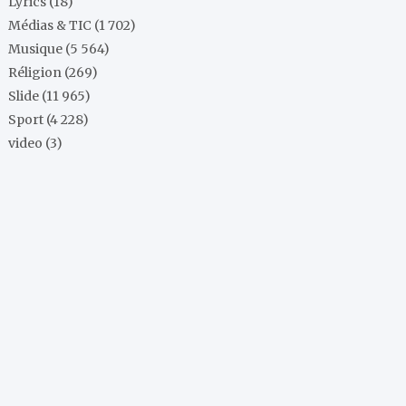
Lyrics
(18)
Médias & TIC
(1 702)
Musique
(5 564)
Réligion
(269)
Slide
(11 965)
Sport
(4 228)
video
(3)