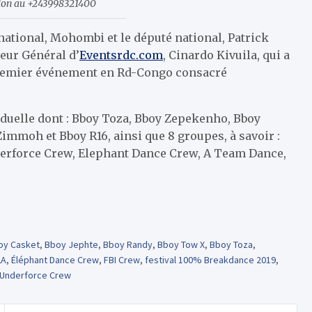
tion au +243998321400
national, Mohombi et le député national, Patrick
teur Général d’
Eventsrdc.com
, Cinardo Kivuila, qui a
 premier événement en Rd-Congo consacré
viduelle dont : Bboy Toza, Bboy Zepekenho, Bboy
immoh et Bboy R16, ainsi que 8 groupes, à savoir :
derforce Crew, Elephant Dance Crew, A Team Dance,
oy Casket
,
Bboy Jephte
,
Bboy Randy
,
Bboy Tow X
,
Bboy Toza
,
LA
,
Éléphant Dance Crew
,
FBI Crew
,
festival 100% Breakdance 2019
,
Underforce Crew