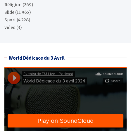
Réligion
(269)
Slide
(11 965)
Sport
(4 228)
video
(3)
World Dédicace du 3 Avril