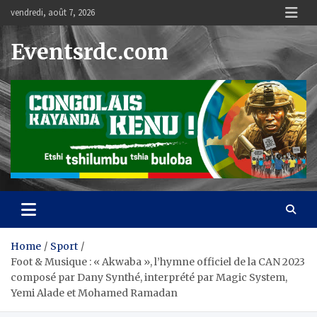
Skip
vendredi, août 7, 2026
to
content
Eventsrdc.com
Home
Sport
Foot & Musique : « Akwaba », l’hymne officiel de la CAN 2023
composé par Dany Synthé, interprété par Magic System,
Yemi Alade et Mohamed Ramadan