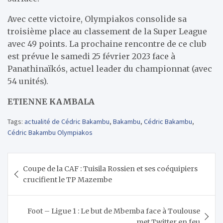
Avec cette victoire, Olympiakos consolide sa
troisième place au classement de la Super League
avec 49 points. La prochaine rencontre de ce club
est prévue le samedi 25 février 2023 face à
Panathinaïkós, actuel leader du championnat (avec
54 unités).
ETIENNE KAMBALA
Tags:
actualité de Cédric Bakambu
,
Bakambu
,
Cédric Bakambu
,
Cédric Bakambu Olympiakos
Navigation
Coupe de la CAF : Tuisila Rossien et ses coéquipiers
de
crucifient le TP Mazembe
l’article
Foot – Ligue 1 : Le but de Mbemba face à Toulouse
met Twitter en feu