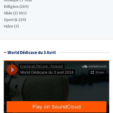
Musique
(5 564)
Réligion
(269)
Slide
(11 965)
Sport
(4 229)
video
(3)
World Dédicace du 3 Avril