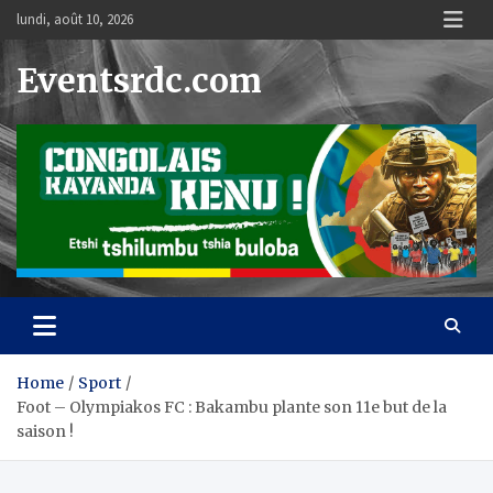
Skip
lundi, août 10, 2026
to
content
Eventsrdc.com
Home
Sport
Foot – Olympiakos FC : Bakambu plante son 11e but de la
saison !