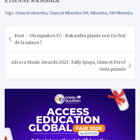
ETIENNE KAMBALA
Tags:
chancel mbemba
,
Chancel Mbemba OM
,
Mbemba
,
OM Mbemba
Navigation
Foot – Olympiakos FC : Bakambu plante son 11e but
de
de la saison !
l’article
Afroca Music Awards 2023 : Fally Ipupa, Gims et Ferré
Gola primés