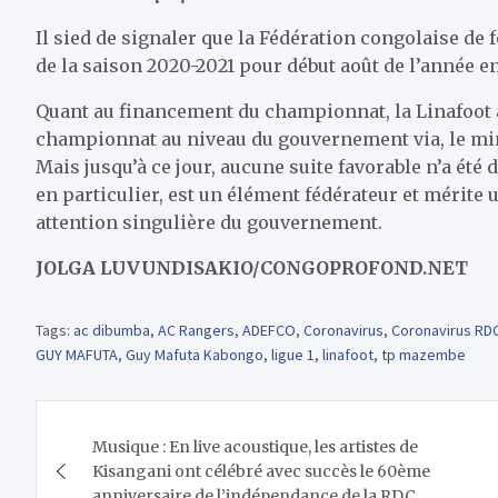
Il sied de signaler que la Fédération congolaise de f
de la saison 2020-2021 pour début août de l’année e
Quant au financement du championnat, la Linafoot 
championnat au niveau du gouvernement via, le mini
Mais jusqu’à ce jour, aucune suite favorable n’a été d
en particulier, est un élément fédérateur et mérite 
attention singulière du gouvernement.
JOLGA LUVUNDISAKIO/CONGOPROFOND.NET
Tags:
ac dibumba
,
AC Rangers
,
ADEFCO
,
Coronavirus
,
Coronavirus RD
GUY MAFUTA
,
Guy Mafuta Kabongo
,
ligue 1
,
linafoot
,
tp mazembe
Navigation
Musique : En live acoustique, les artistes de
de
Kisangani ont célébré avec succès le 60ème
anniversaire de l’indépendance de la RDC