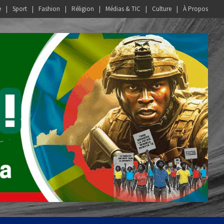
e
Sport
Fashion
Réligion
Médias & TIC
Culture
À Propos