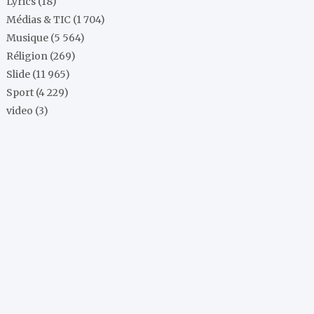
Lyrics
(18)
Médias & TIC
(1 704)
Musique
(5 564)
Réligion
(269)
Slide
(11 965)
Sport
(4 229)
video
(3)