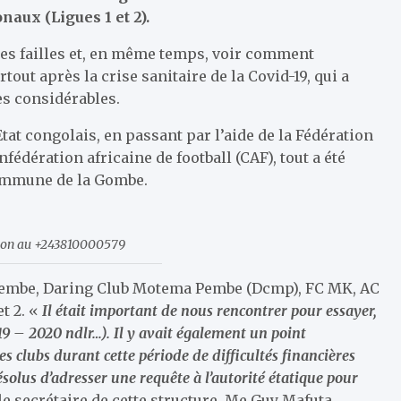
naux (Ligues 1 et 2).
 les failles et, en même temps, voir comment
tout après la crise sanitaire de la Covid-19, qui a
es considérables.
at congolais, en passant par l’aide de la Fédération
nfédération africaine de football (CAF), tout a été
 commune de la Gombe.
tion au +243810000579
zembe, Daring Club Motema Pembe (Dcmp), FC MK, AC
t 2. «
Il était important de nous rencontrer pour essayer,
019 – 2020 ndlr…). Il y avait également un point
es clubs durant cette période de difficultés financières
olus d’adresser une requête à l’autorité étatique pour
é le secrétaire de cette structure, Me Guy Mafuta.