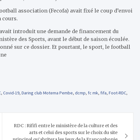
ootball association (Fecofa) avait fixé le coup d’envoi
n cours.
avait introduit une demande de financement du
stère des Sports, avant le début de saison écoulée.
onné sur ce dossier. Et pourtant, le sport, le football
une
C
,
Covid-19
,
Daring club Motema Pembe
,
dcmp
,
fc mk
,
fifa
,
Foot-RDC
,
RDC : Rififi entre le ministère de la culture et des
arts et celui des sports sur le choix du site
principal qu’abritera les Jeux de la Francophonie