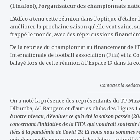
(Linafoot), l’organisateur des championnats natio
L’Adfco a tenu cette réunion dans l’optique d’étaler
améliorer la prochaine saison qu’elle veut saine, sur
frappé le monde, avec des répercussions financièr
De la reprise du championnat au financement de l’Et
Internationale de football association (Fifa) et la Co
balayé lors de cette réunion à l’Espace 19 dans la
Contactez la Rédac
On a noté la présence des représentants du TP Ma
Dibumba, AC Rangers et d’autres clubs des Ligues 1 e
à notre niveau, d’évaluer ce qu’a été la saison passée (2
concernant l’initiative de la FIFA qui voudrait soutenir l
liées à la pandémie de Covid-19. Et nous nous sommes rés
voir dans quelle mesure soutenir les clubs
« , a signifi