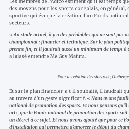
Les membres de l’Adfco estiment qu’il est temps q
des moyens pour les sports congolais, en général, et l
sportive qui évoque la création d’un Fonds national
secteurs.
«
Au stade actuel, il y a des préalables qui ne sont pas n
championnat : financier et technique. Sur le plan politiqu
prenne fin, et il faudrait aussi un minimum de temps à
a laissé entendre Me Guy Mafuta.
Pour la création des sites web, l’héberg
Et sur le plan financier, a-t-il souhaité, il faudrai
au travers d’un geste significatif. «
Nous avons fouill
national de promotion des sports. Et nous pensons qu’il es
arts, que le Fonds national de promotion des sports soit 
un décret à ce sujet. Et nous avons ajouté que pour ce Fon
d’installation qui permettra d’amorcer le début du cha