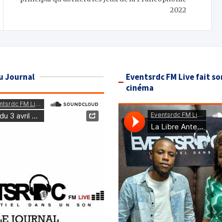
2022
u Journal
Eventsrdc FM Live fait so
cinéma