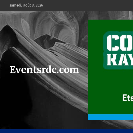
Skip
samedi, août 8, 2026
to
content
Eventsrdc.com