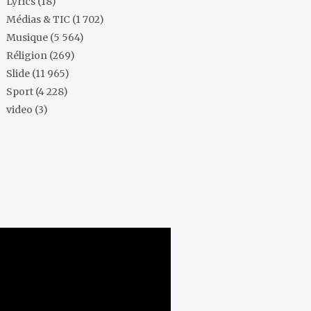
Lyrics
(18)
Médias & TIC
(1 702)
Musique
(5 564)
Réligion
(269)
Slide
(11 965)
Sport
(4 228)
video
(3)