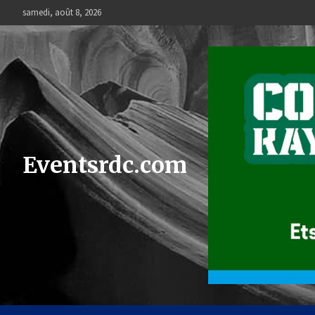
Skip
samedi, août 8, 2026
to
content
Eventsrdc.com