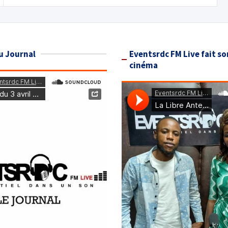
u Journal
Eventsrdc FM Live fait so
cinéma