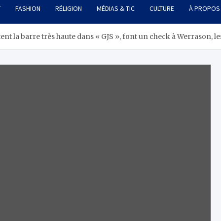
T
FASHION
RÉLIGION
MÉDIAS & TIC
CULTURE
À PROPOS
ent la barre très haute dans « GJS », font un check à Werrason, l