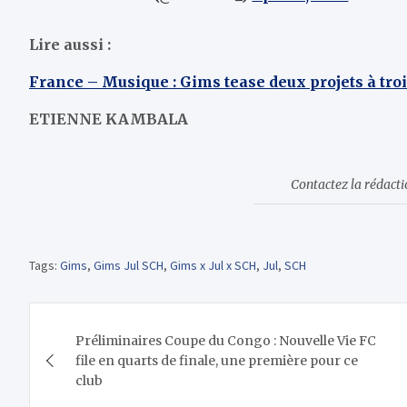
Lire aussi :
France – Musique : Gims tease deux projets à troi
ETIENNE KAMBALA
Contactez la rédact
Tags:
Gims
,
Gims Jul SCH
,
Gims x Jul x SCH
,
Jul
,
SCH
Navigation
Préliminaires Coupe du Congo : Nouvelle Vie FC
de
file en quarts de finale, une première pour ce
club
l’article