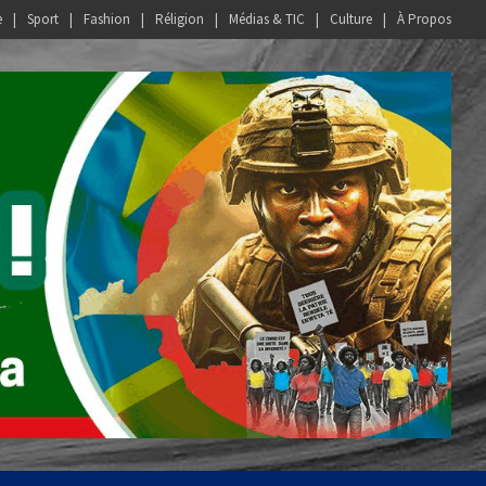
e
Sport
Fashion
Réligion
Médias & TIC
Culture
À Propos