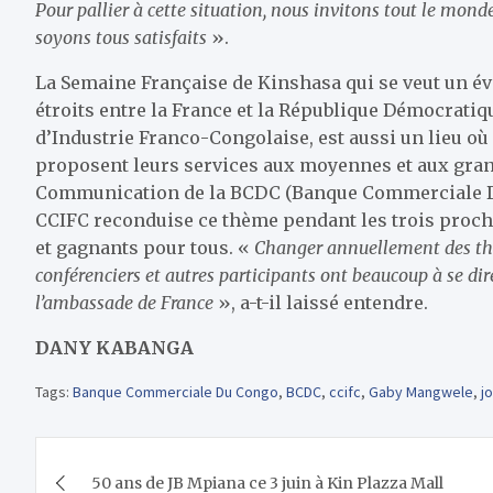
Pour pallier à cette situation, nous invitons tout le mond
soyons tous satisfaits
».
La Semaine Française de Kinshasa qui se veut un 
étroits entre la France et la République Démocrati
d’Industrie Franco-Congolaise, est aussi un lieu où 
proposent leurs services aux moyennes et aux grand
Communication de la BCDC (Banque Commerciale Du
CCIFC reconduise ce thème pendant les trois procha
et gagnants pour tous. «
Changer annuellement des th
conférenciers et autres participants ont beaucoup à se dir
l’ambassade de France
», a-t-il laissé entendre.
DANY KABANGA
Tags:
Banque Commerciale Du Congo
,
BCDC
,
ccifc
,
Gaby Mangwele
,
j
Navigation
50 ans de JB Mpiana ce 3 juin à Kin Plazza Mall