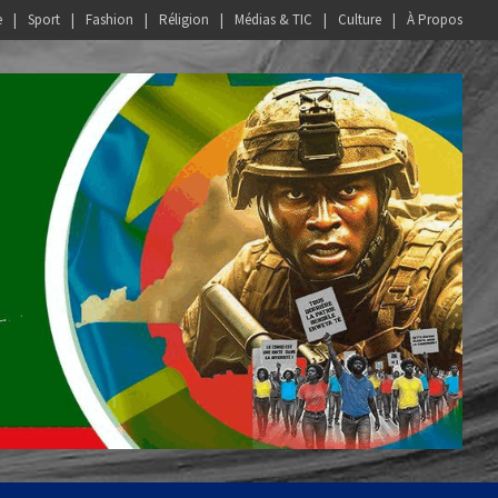
e
Sport
Fashion
Réligion
Médias & TIC
Culture
À Propos