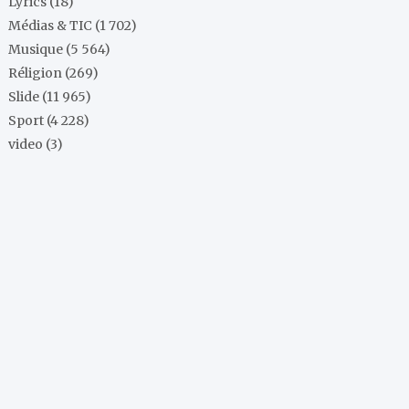
Lyrics
(18)
Médias & TIC
(1 702)
Musique
(5 564)
Réligion
(269)
Slide
(11 965)
Sport
(4 228)
video
(3)