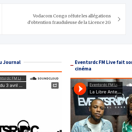
Vodacom Congo réfute les allégations
d’obtention frauduleuse de la Licence 2G
u Journal
Eventsrdc FM Live fait so
cinéma