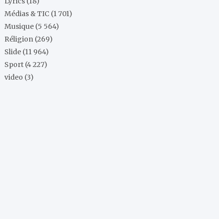
Lyrics
(18)
Médias & TIC
(1 701)
Musique
(5 564)
Réligion
(269)
Slide
(11 964)
Sport
(4 227)
video
(3)