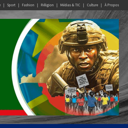
e
Sport
Fashion
Réligion
Médias & TIC
Culture
À Propos