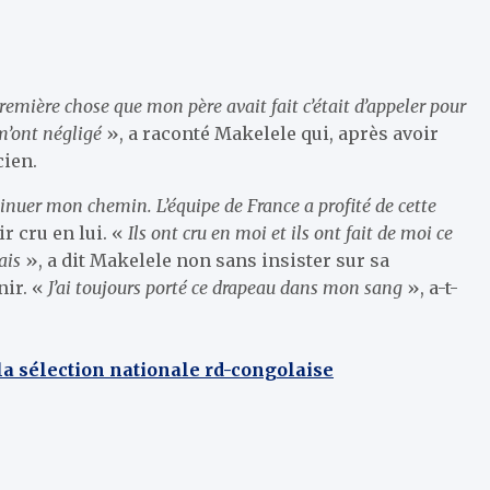
remière chose que mon père avait fait c’était d’appeler pour
 m’ont négligé
», a raconté Makelele qui, après avoir
cien.
tinuer mon chemin. L’équipe de France a profité de cette
ir cru en lui. «
Ils ont cru en moi et ils ont fait de moi ce
ais
», a dit Makelele non sans insister sur sa
nir. «
J’ai toujours porté ce drapeau dans mon sang
», a-t-
la sélection nationale rd-congolaise