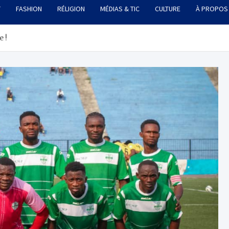
T
FASHION
RÉLIGION
MÉDIAS & TIC
CULTURE
À PROPOS
e !