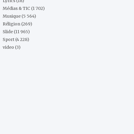
Lyrics
(18)
Médias & TIC
(1 702)
Musique
(5 564)
Réligion
(269)
Slide
(11 965)
Sport
(4 228)
video
(3)