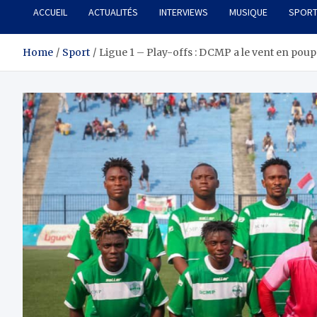
ACCUEIL
ACTUALITÉS
INTERVIEWS
MUSIQUE
SPOR
Home
Sport
Ligue 1 – Play-offs : DCMP a le vent en poup