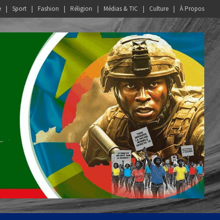
e
Sport
Fashion
Réligion
Médias & TIC
Culture
À Propos