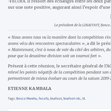
-FECOFA. Il ressort des échanges entre les deux pa
sur une note positive, augurant ainsi l’espoir d’un
Le président de la LINAFOOT, Bosco 
«
Nous avons tous vu la manière dont la compétition s’est 
avons vécu des rencontres spectaculaires
», a dit le pr
«
Maintenant, c’est à nous de voir du côté des arbitres, d
pour que la deuxième division soit un tournoi fort
».
Présent à cette réunion, le secrétaire général de l
relevé les points négatifs de la compétition pendant son 
permettront de mieux évoluer au cours de la saison 2019
ETIENNE KAMBALA
Tags:
Bosco Mwehu
,
fecofa
,
linafoot
,
linafoot rdc
,
VL