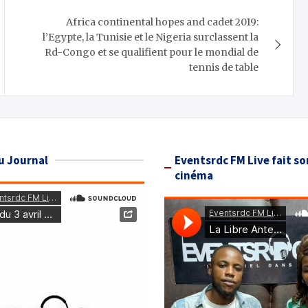
Africa continental hopes and cadet 2019:
l’Egypte, la Tunisie et le Nigeria surclassent la
Rd-Congo et se qualifient pour le mondial de
tennis de table
u Journal
Eventsrdc FM Live fait so
cinéma