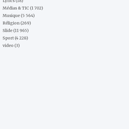
Lyrics
(18)
Médias & TIC
(1 702)
Musique
(5 564)
Réligion
(269)
Slide
(11 965)
Sport
(4 228)
video
(3)