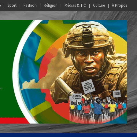
e
Sport
Fashion
Réligion
Médias & TIC
Culture
À Propos