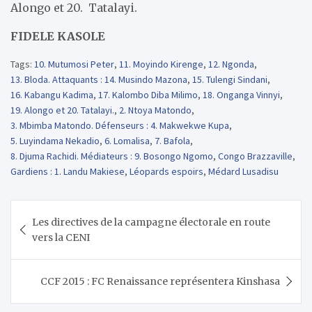
Alongo et 20. Tatalayi​.
FIDELE KASOLE
Tags:
10. Mutumosi Peter
,
11. Moyindo Kirenge
,
12. Ngonda
,
13. Bloda. Attaquants : 14. Musindo Mazona
,
15. Tulengi Sindani
,
16. Kabangu Kadima
,
17. Kalombo Diba Milimo
,
18. Onganga Vinnyi
,
19. Alongo et 20. Tatalayi​.
,
2. Ntoya Matondo
,
3. Mbimba Matondo. Défenseurs : 4. Makwekwe Kupa
,
5. Luyindama Nekadio
,
6. Lomalisa
,
7. Bafola
,
8. Djuma Rachidi. Médiateurs : 9. Bosongo Ngomo
,
Congo Brazzaville
,
Gardiens : 1. Landu Makiese
,
Léopards espoirs
,
Médard Lusadisu
Navigation
Les directives de la campagne électorale en route
de
vers la CENI
l’article
CCF 2015 : FC Renaissance représentera Kinshasa