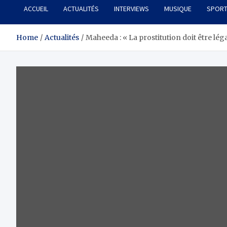
ACCUEIL
ACTUALITÉS
INTERVIEWS
MUSIQUE
SPOR
Home
Actualités
Maheeda : « La prostitution doit être lég