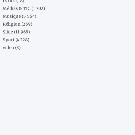
Lyrics
(18)
Médias & TIC
(1 702)
Musique
(5 564)
Réligion
(269)
Slide
(11 965)
Sport
(4 228)
video
(3)