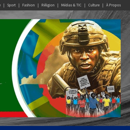
e
Sport
Fashion
Réligion
Médias & TIC
Culture
À Propos