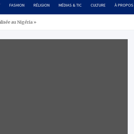
T
FASHION
RÉLIGION
MÉDIAS & TIC
CULTURE
À PROPOS
alisée au Nigéria »