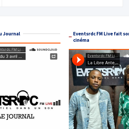
u Journal
Eventsrdc FM Live fait so
cinéma