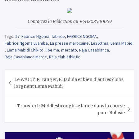
Contactez la Rédaction au +243808500059
Tags:
17. Fabrice Ngoma
,
fabrice
,
FABRICE NGOMA
,
Fabrice Ngoma Luamba
,
La presse marocaine
,
Le360.ma
,
Lema Mabidi
,
Lema Mabidi Chikito
,
libe.ma
,
mercato
,
Raja Casablanca
,
Raja Casablanca Maroc
,
Raja club athletic
Navigation
Le WAC, l’IR Tanger, El Jadida et bien d’autres clubs
de
lorgnent Lema Mabidi
l’article
Transfert : Middlesbrough se lance dans la course
pour Bolasie