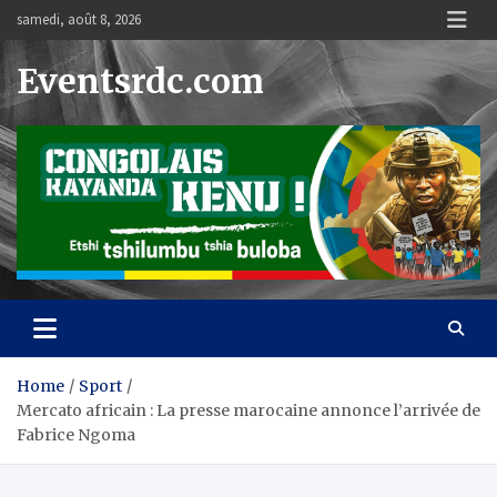
Skip
samedi, août 8, 2026
to
content
Eventsrdc.com
Home
Sport
Mercato africain : La presse marocaine annonce l’arrivée de
Fabrice Ngoma