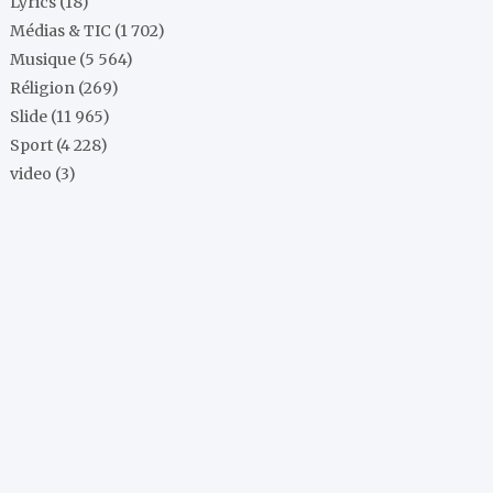
Lyrics
(18)
Médias & TIC
(1 702)
Musique
(5 564)
Réligion
(269)
Slide
(11 965)
Sport
(4 228)
video
(3)