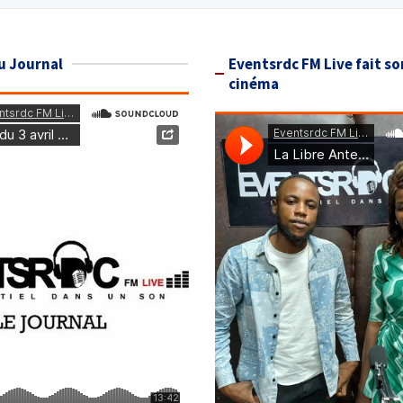
u Journal
Eventsrdc FM Live fait so
cinéma