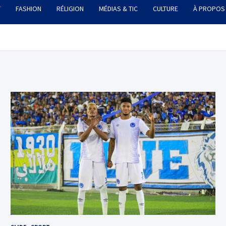
T
FASHION
RÉLIGION
MÉDIAS & TIC
CULTURE
À PROPOS