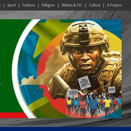
e
Sport
Fashion
Réligion
Médias & TIC
Culture
À Propos