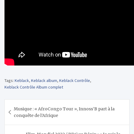
Tags:
Keblack
,
Keblack album
,
Keblack Contrôle
,
Keblack Contrôle Album complet
Navigation
Musique : « AfroCongo Tour », Innoss’B part à la
de
conquête de l’Afrique
l’article