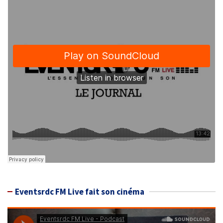
Eventsrdc FM Live fait son cinéma