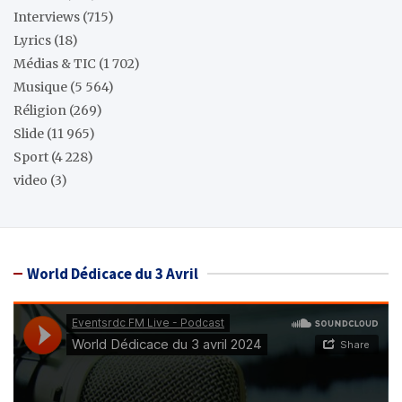
Interviews
(715)
Lyrics
(18)
Médias & TIC
(1 702)
Musique
(5 564)
Réligion
(269)
Slide
(11 965)
Sport
(4 228)
video
(3)
World Dédicace du 3 Avril