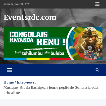
Skip
samedi, août 8, 2026
to
content
Eventsrdc.com
Home
Interviews
Musique : Gloria Bashige, la jeune pépite de Goma à la voix
cristalline