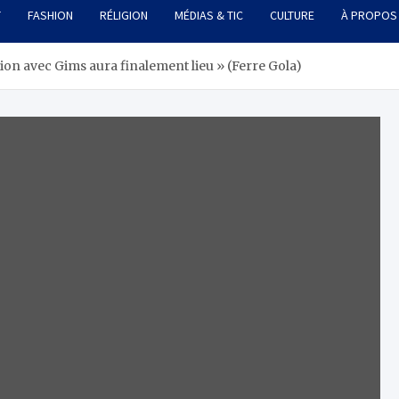
T
FASHION
RÉLIGION
MÉDIAS & TIC
CULTURE
À PROPOS
tion avec Gims aura finalement lieu » (Ferre Gola)