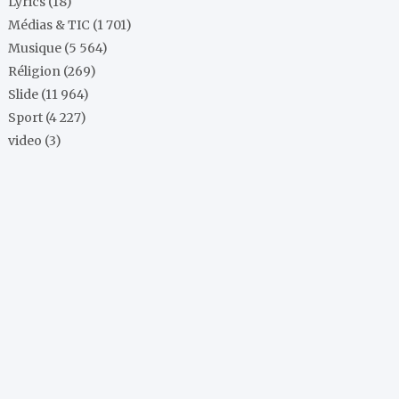
Lyrics
(18)
Médias & TIC
(1 701)
Musique
(5 564)
Réligion
(269)
Slide
(11 964)
Sport
(4 227)
video
(3)