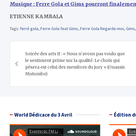
Musique : Ferre Gola et Gims pourront finaleme
ETIENNE KAMBALA
Tags:
ferré gola
,
Ferre Gola feat Gims
,
Ferre Gola Regarde-moi
,
Gims
Navigation
Soirée des arts II : « Nous n’avons pas voulu que
de
le sentiment prime sur la qualité. Le choix qui
pèsera est celui des membres du jury » (Onassis
l’article
Mutumbo)
World Dédicace du 3 Avril
Édition d