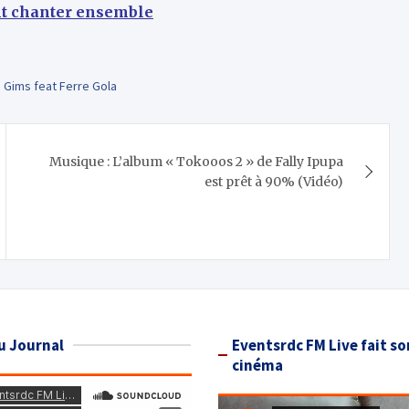
nt chanter ensemble
,
Gims feat Ferre Gola
Musique : L’album « Tokooos 2 » de Fally Ipupa
est prêt à 90% (Vidéo)
u Journal
Eventsrdc FM Live fait so
cinéma