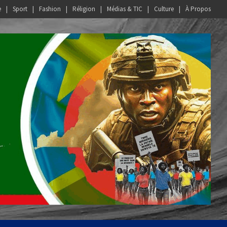
e
Sport
Fashion
Réligion
Médias & TIC
Culture
À Propos