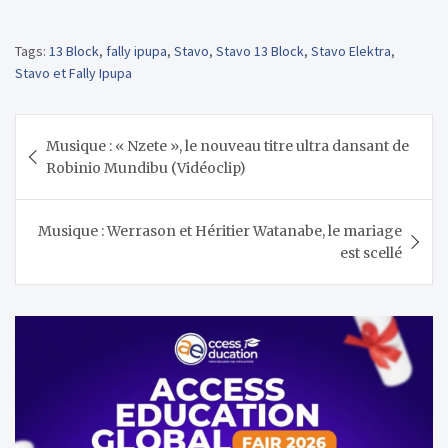
Tags:
13 Block
,
fally ipupa
,
Stavo
,
Stavo 13 Block
,
Stavo Elektra
,
Stavo et Fally Ipupa
Navigation
Musique : « Nzete », le nouveau titre ultra dansant de
de
Robinio Mundibu (Vidéoclip)
l’article
Musique : Werrason et Héritier Watanabe, le mariage
est scellé