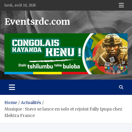
Skip
lundi, août 10, 2026
to
content
Eventsrdc.com
Home
Actualités
Musique : Stavo se lance en solo et rejoint Fally Ipupa chez
Elektra France