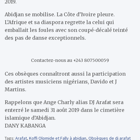
2019.
Abidjan se mobilise. La Côte d’Ivoire pleure.
L’Afrique et sa diaspora regrette la celui qui
emballait les foules avec son coupé-décalé teinté
des pas de danse exceptionnels.
Contactez-nous au +243 807500059
Ces obsèques connaîtront aussi la participation
des artistes musiciens nigérians, Davido et J
Martins.
Rappelons que Ange Charly alias DJ Arafat sera
enterré le samedi 31 août 2019 dans le cimetière
islamique d’Abidjan.
DANY KABANGA
Tags:
Arafat
,
Koffi Olomide et Fally à abidjan
,
Obsèques de dj arafat