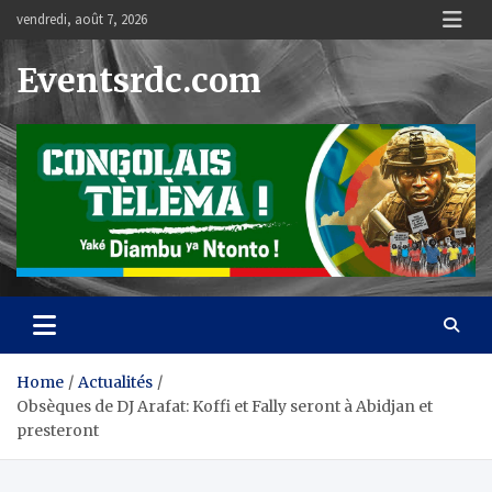
Skip
vendredi, août 7, 2026
to
content
Eventsrdc.com
Home
Actualités
Obsèques de DJ Arafat: Koffi et Fally seront à Abidjan et
presteront