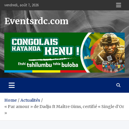
Skip
vendredi, août 7, 2026
to
content
Eventsrdc.com
Home
Actualités
« Par amour » de Dadju ft Maître Gims, certifié « Single d’Or
»