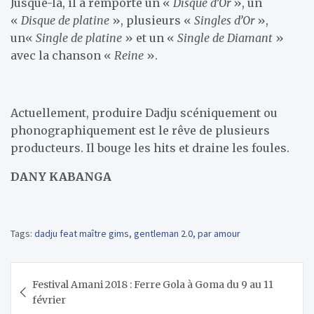
Jusque-là, il a remporté un «
Disque d’Or
», un
«
Disque de platine
», plusieurs «
Single
s
d’Or
»,
un«
Single de platine
» et un «
Single de Diamant
»
avec la chanson «
Reine
».
Actuellement, produire Dadju scéniquement ou
phonographiquement est le rêve de plusieurs
producteurs. Il bouge les hits et draine les foules.
DANY KABANGA
Tags:
dadju feat maître gims
,
gentleman 2.0
,
par amour
Navigation
Festival Amani 2018 : Ferre Gola à Goma du 9 au 11
de
février