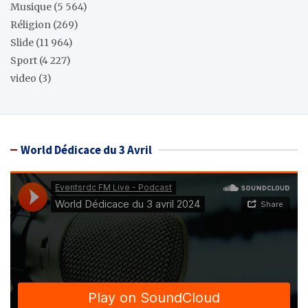
Musique
(5 564)
Réligion
(269)
Slide
(11 964)
Sport
(4 227)
video
(3)
World Dédicace du 3 Avril