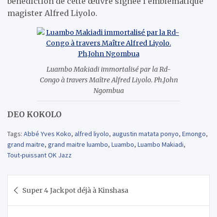
bénédiction de cette œuvre signée l’emblématique
magister Alfred Liyolo.
Luambo Makiadi immortalisé par la Rd-
Congo à travers Maître Alfred Liyolo. Ph.John
Ngombua
DEO KOKOLO
Tags:
Abbé Yves Koko
,
alfred liyolo
,
augustin matata ponyo
,
Emongo
,
grand maitre
,
grand maitre luambo
,
Luambo
,
Luambo Makiadi
,
Tout-puissant OK Jazz
Navigation
Super 4 Jackpot déjà à Kinshasa
de
l’article