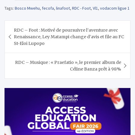
Tags:
Bosco Mwehu
,
fecofa
,
linafoot
,
RDC - Foot
,
Vl1
,
vodacom ligue 1
Navigation
RDC – Foot : Motivé de poursuivre l’aventure avec
de
Renaissance, Ley Matampi change d’avis et file au FC
l’article
St-Eloi Lupopo
RDC – Musique : « Praefatio », le premier album de
Céline Banza prêt à 98%