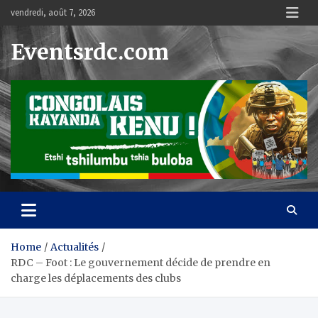
Skip
vendredi, août 7, 2026
to
content
Eventsrdc.com
Home
Actualités
RDC – Foot : Le gouvernement décide de prendre en
charge les déplacements des clubs