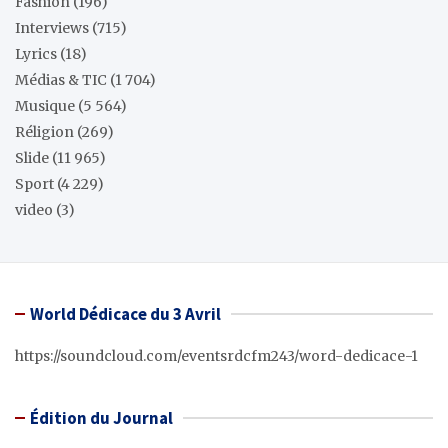
Fashion
(196)
Interviews
(715)
Lyrics
(18)
Médias & TIC
(1 704)
Musique
(5 564)
Réligion
(269)
Slide
(11 965)
Sport
(4 229)
video
(3)
World Dédicace du 3 Avril
https://soundcloud.com/eventsrdcfm243/word-dedicace-1
Édition du Journal