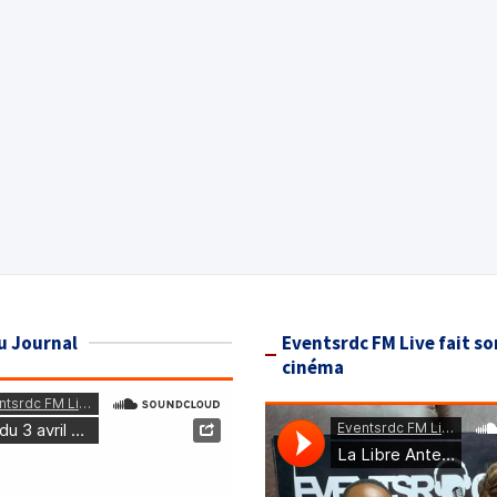
u Journal
Eventsrdc FM Live fait so
cinéma