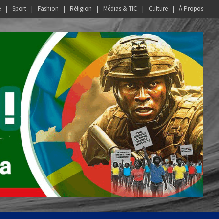
e
Sport
Fashion
Réligion
Médias & TIC
Culture
À Propos