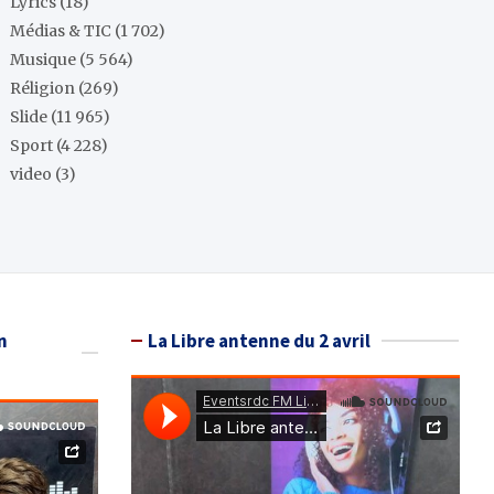
Lyrics
(18)
Médias & TIC
(1 702)
Musique
(5 564)
Réligion
(269)
Slide
(11 965)
Sport
(4 228)
video
(3)
n
La Libre antenne du 2 avril