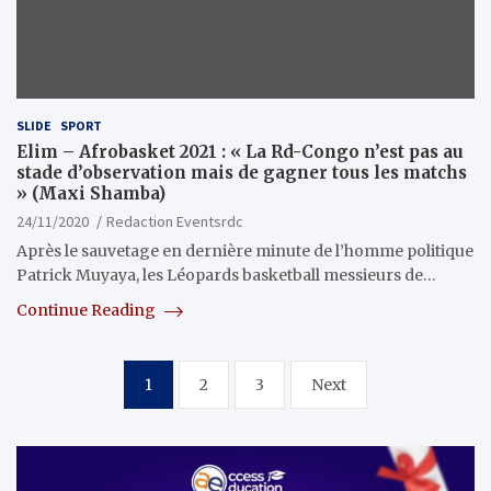
SLIDE
SPORT
Elim – Afrobasket 2021 : « La Rd-Congo n’est pas au
stade d’observation mais de gagner tous les matchs
» (Maxi Shamba)
24/11/2020
Redaction Eventsrdc
Après le sauvetage en dernière minute de l’homme politique
Patrick Muyaya, les Léopards basketball messieurs de…
Continue Reading
Pagination
1
2
3
Next
des
publications