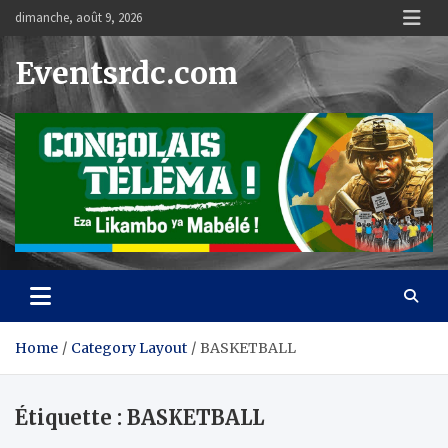
Skip
dimanche, août 9, 2026
to
content
Eventsrdc.com
Home
Category Layout
BASKETBALL
Étiquette :
BASKETBALL