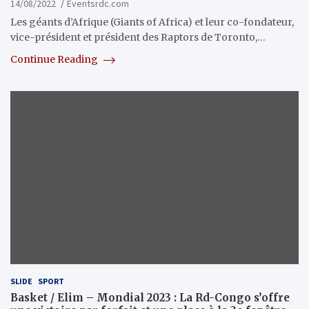
14/08/2022
Eventsrdc.com
Les géants d’Afrique (Giants of Africa) et leur co-fondateur,
vice-président et président des Raptors de Toronto,…
Continue Reading
SLIDE
SPORT
Basket / Elim – Mondial 2023 : La Rd-Congo s’offre