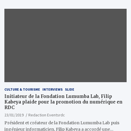
CULTURE & TOURISME
INTERVIEWS
SLIDE
Initiateur de la Fondation Lumumba Lab, Filip
Kabeya plaide pour la promotion du numérique en
RDC
23/01/2019
Redaction Eventsrdc
Président et créateur de la Fondation Lumumba Lab puis
ingénieur informaticien, Filip Kabeya a accordé une…