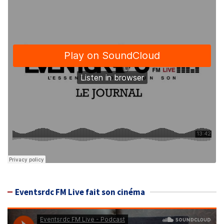
Eventsrdc FM Live fait son cinéma