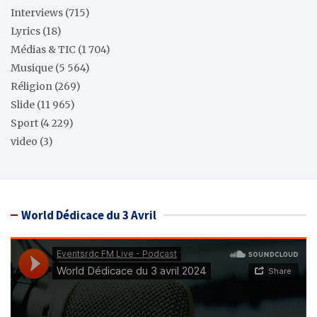
Interviews
(715)
Lyrics
(18)
Médias & TIC
(1 704)
Musique
(5 564)
Réligion
(269)
Slide
(11 965)
Sport
(4 229)
video
(3)
World Dédicace du 3 Avril