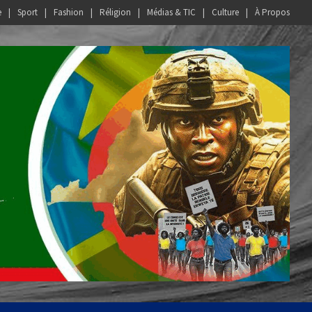
e
Sport
Fashion
Réligion
Médias & TIC
Culture
À Propos