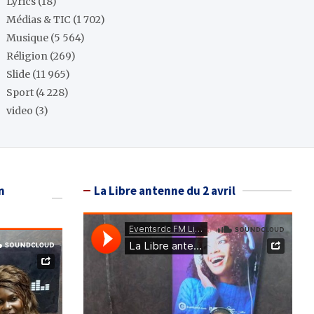
Lyrics
(18)
Médias & TIC
(1 702)
Musique
(5 564)
Réligion
(269)
Slide
(11 965)
Sport
(4 228)
video
(3)
n
La Libre antenne du 2 avril