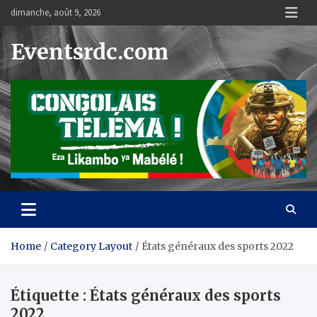
Skip
dimanche, août 9, 2026
to
content
Eventsrdc.com
Home
Category Layout
États généraux des sports 2022
Étiquette :
États généraux des sports
2022