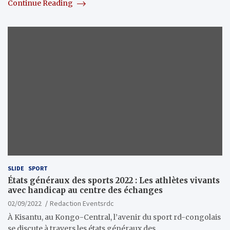
Continue Reading
SLIDE
SPORT
États généraux des sports 2022 : Les athlètes vivants
avec handicap au centre des échanges
02/09/2022
Redaction Eventsrdc
À Kisantu, au Kongo-Central, l’avenir du sport rd-congolais
se discute à travers les états généraux des…