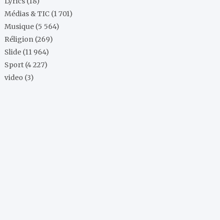
Lyrics
(18)
Médias & TIC
(1 701)
Musique
(5 564)
Réligion
(269)
Slide
(11 964)
Sport
(4 227)
video
(3)