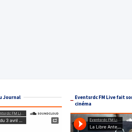
u Journal
Eventsrdc FM Live fait so
cinéma