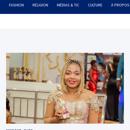
T
FASHION
RÉLIGION
MÉDIAS & TIC
CULTURE
À PROPOS