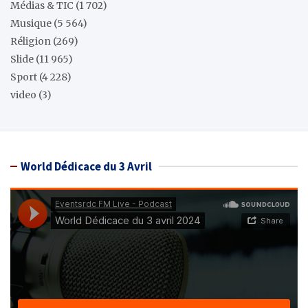
Médias & TIC
(1 702)
Musique
(5 564)
Réligion
(269)
Slide
(11 965)
Sport
(4 228)
video
(3)
World Dédicace du 3 Avril