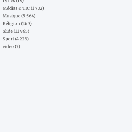
Lyrics
(18)
Médias & TIC
(1 702)
Musique
(5 564)
Réligion
(269)
Slide
(11 965)
Sport
(4 228)
video
(3)