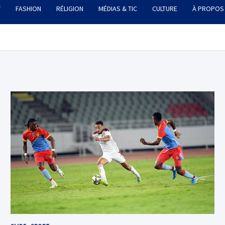
T
FASHION
RÉLIGION
MÉDIAS & TIC
CULTURE
À PROPOS