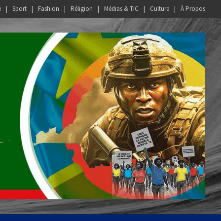
e
Sport
Fashion
Réligion
Médias & TIC
Culture
À Propos