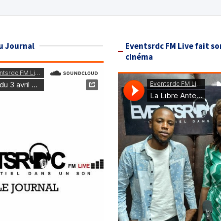
u Journal
Eventsrdc FM Live fait so
cinéma