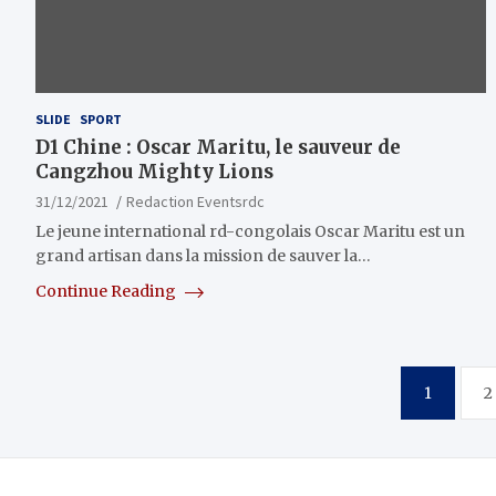
SLIDE
SPORT
D1 Chine : Oscar Maritu, le sauveur de
Cangzhou Mighty Lions
31/12/2021
Redaction Eventsrdc
Le jeune international rd-congolais Oscar Maritu est un
grand artisan dans la mission de sauver la…
Continue Reading
Pagination
1
2
des
publications