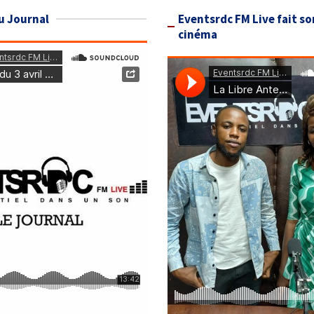
u Journal
Eventsrdc FM Live fait so
cinéma