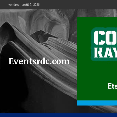
Skip
vendredi, août 7, 2026
to
content
Eventsrdc.com