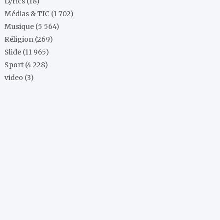
Lyrics
(18)
Médias & TIC
(1 702)
Musique
(5 564)
Réligion
(269)
Slide
(11 965)
Sport
(4 228)
video
(3)