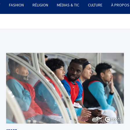
T
FASHION
RÉLIGION
MÉDIAS & TIC
CULTURE
À PROPOS