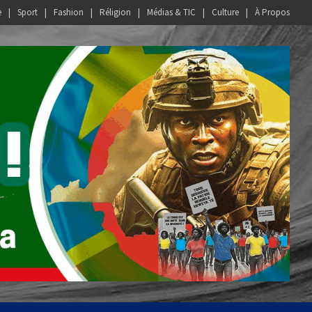
e
Sport
Fashion
Réligion
Médias & TIC
Culture
À Propos